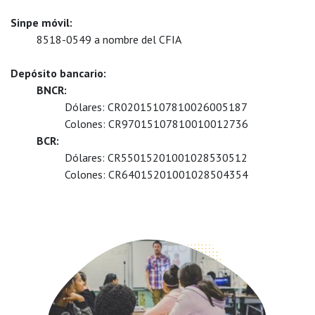
Sinpe móvil:
​8518-0549 a nombre del CFIA
Depósito bancario:
BNCR:
​Dólares: CR02015107810026005187
​Colones: CR97015107810010012736
BCR:
​Dólares: CR55015201001028530512
​Colones: CR64015201001028504354