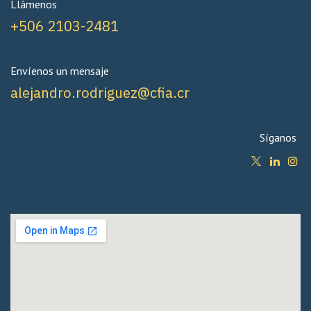
Llámenos
+506 2103-2481
Envíenos un mensaje
alejandro.rodriguez@cfia.cr
Síganos