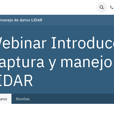
y manejo de datos LIDAR
ebinar Introducc
aptura y manejo
IDAR
urso
Reseñas