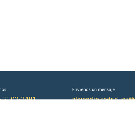
nos
Envíenos un mensaje
6 2103-2481
alejandro.rodriguez@c