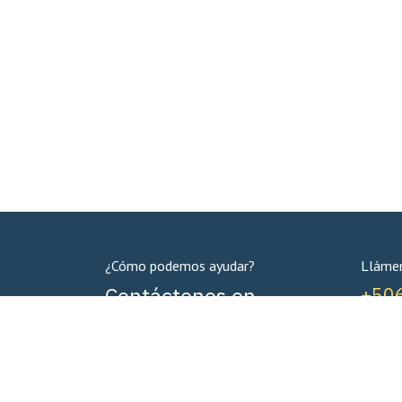
¿Cómo podemos ayudar?
Lláme
Contáctenos en
+50
cualquier momento