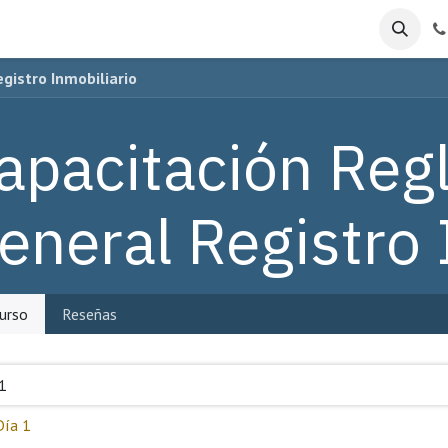
gistro Inmobiliario
apacitación Reg
eneral Registro 
urso
Reseñas
1
Día 1