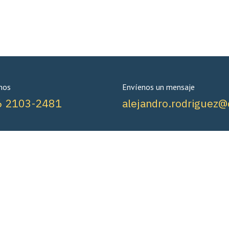
nos
Envíenos un mensaje
6 2103-2481
alejandro.rodriguez@c