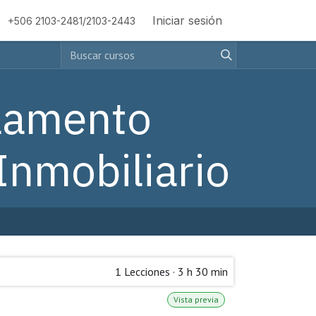
Iniciar sesión
+506 2103-2481/2103-2443
lamento
Inmobiliario
1
Lecciones
·
3 h 30 min
Vista previa