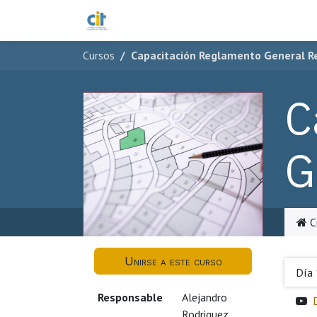
Ir al contenido
Cursos
Acceso a Plataforma
Cursos
Capacitación Reglamento General Re
C
G
C
Unirse a este curso
Día 
Responsable
Alejandro
Rodriguez